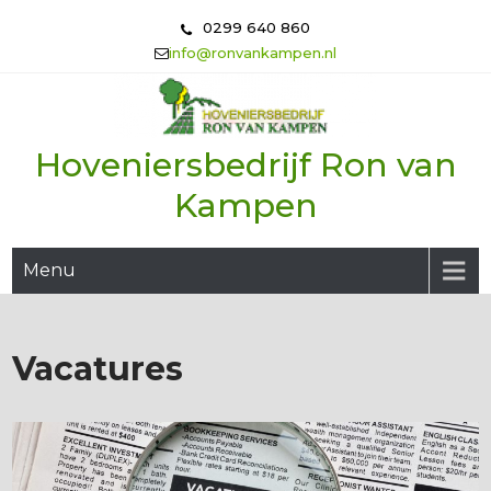
Skip
0299 640 860
to
info@ronvankampen.nl
content
Hoveniersbedrijf Ron van
Kampen
Menu
Vacatures